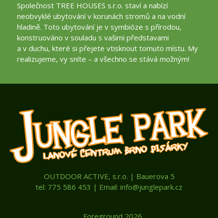
Společnost TREE HOUSES s.r.o. staví a nabízí
neobvyklé ubytování v korunách stromů a na vodní
hladině. Toto ubytování je v symbióze s přírodou,
konstruováno v souladu s vašimi představami
a v duchu, které si přejete vtisknout tomuto místu. My
realizujeme, vy sníte – a všechno se stává možným!
OUTDOOR ACTIVE, s.r.o. | Bauerova 5
tel: 775 586 453 | Email: info@junglepark.cz
Foreground 2026