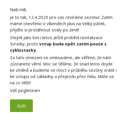
Naši milí,
je to tak, 12.4.2025 pro vás otvíráme sezónu!. Zatím
máme otevřeno o víkendech plus na Velký pátek,
přijďte si protáhnout svaly po zimě!
Stejně jako loni i letos ještě probíhá revitalizace
Svratky, proto
vstup bude opět zatím pouze z
cyklostezky.
Za tato omezení se omlouváme, ale věříme, že nám
zůstanete věrní. Moc se těšíme, že snad letos dojde
ke změně a budeme se moct v průběhu sezóny vrátit i
ke vstupu od základny a přejezdu přes řeku. Máte se
na co těšit!
Váš Jungleteam
Zpět