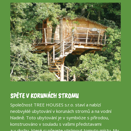
SPĚTE V KORUNÁCH STROMU
Společnost TREE HOUSES s.r.o. staví a nabízí
neobvyklé ubytování v korunách stromů a na vodní
hladině. Toto ubytování je v symbióze s přírodou,
konstruováno v souladu s vašimi představami
a v duchu, které si přejete vtisknout tomuto místu. My