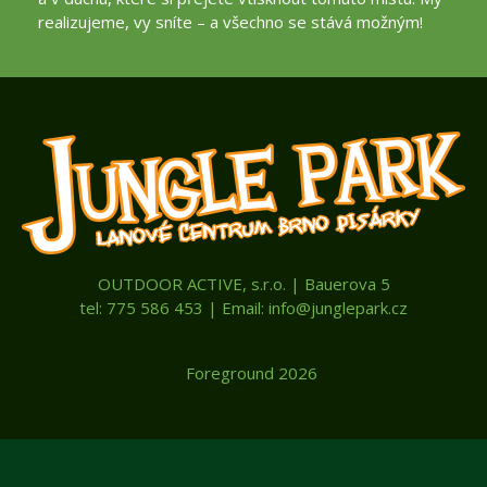
realizujeme, vy sníte – a všechno se stává možným!
OUTDOOR ACTIVE, s.r.o. | Bauerova 5
tel: 775 586 453 | Email: info@junglepark.cz
Foreground 2026