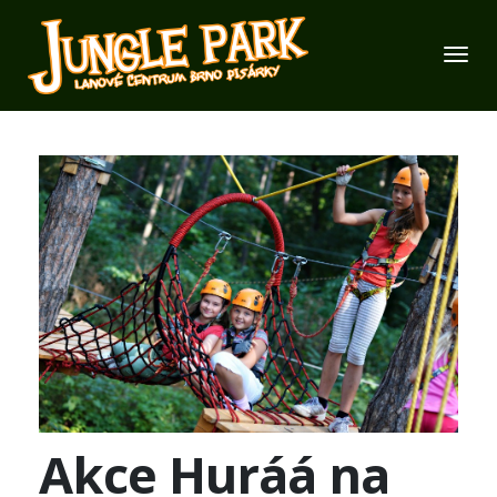
Akce Huráá na