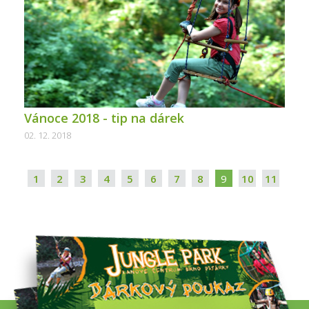
Vánoce 2018 - tip na dárek
02. 12. 2018
1
2
3
4
5
6
7
8
9
10
11